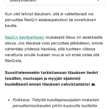
Sisällysluettelo
Kun olet tehnyt tilauksen, sitä ei valitettavasti voi 
peruuttaa ResQ:n asiakaspalvelun tai sovelluksen 
kautta.
ResQ:n käyttöehtojen
 mukaisesti tilaus on asiakkaalle 
sitova. Jos tilauksia voisi peruuttaa jälkikäteen, emme 
vähentäisi yhdessä hävikkiä, sillä tuotteen ollessa 
varattuna sinulle kukaan muu ei voi enää ostaa sitä 
ResQ:sta.
Suosittelemmekin tarkistamaan tilauksen tiedot 
(sisällön, noutoajan ja myyjän sijainnin) 
huolellisesti ennen tilauksen vahvistamista!
🙏
Poikkeus: Tietyillä kuluttajansuojalain mukaisen 
peruuttamisoikeuden piiriin kuuluvilla tuotteilla 