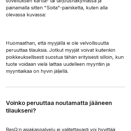
sovelluksen kartta- tai tarjousnäkymässä ja 
painamalla sitten "Soita"-painiketta, kuten alla 
olevassa kuvassa:
Huomaathan, että myyjällä ei ole velvollisuutta 
peruuttaa tilauksia. Jotkut myyjät voivat kuitenkin 
poikkeuksellisesti suostua tähän erityisesti silloin, kun 
tuote voidaan vielä laittaa uudelleen myyntiin ja 
myyntiaikaa on hyvin jäljellä.
Voinko peruuttaa noutamatta jääneen 
tilaukseni?
ResQ:n asiakaspalvelu ei valitettavasti voi hyvittää 