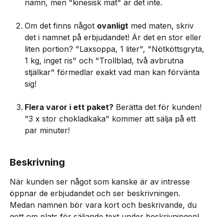
namn, men "kinesisk mat" är det inte.
Om det finns något 
ovanligt
 med maten, skriv 
det i namnet på erbjudandet! Är det en stor eller 
liten portion? "Laxsoppa, 1 liter", "Nötköttsgryta, 
1 kg, inget ris" och "Trollblad, två avbrutna 
stjälkar" förmedlar exakt vad man kan förvänta 
sig!
Flera varor i ett paket?
 Berätta det för kunden! 
"3 x stor chokladkaka" kommer att sälja på ett 
par minuter!
Beskrivning
När kunden ser något som kanske är av intresse 
öppnar de erbjudandet och ser beskrivningen. 
Medan namnen bör vara kort och beskrivande, du 
gott om plats för säljande text under beskrivningen! 