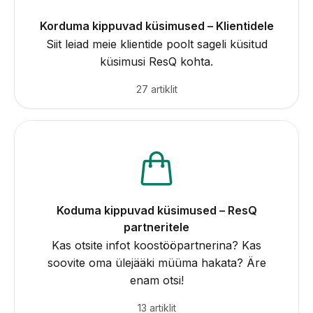
Korduma kippuvad küsimused – Klientidele
Siit leiad meie klientide poolt sageli küsitud
küsimusi ResQ kohta.
27 artiklit
Koduma kippuvad küsimused – ResQ
partneritele
Kas otsite infot koostööpartnerina? Kas
soovite oma ülejääki müüma hakata? Äre
enam otsi!
13 artiklit