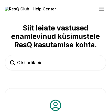
Mine põhisisu juurde
Siit leiate vastused
enamlevinud küsimustele
ResQ kasutamise kohta.
Otsi artikleid ...