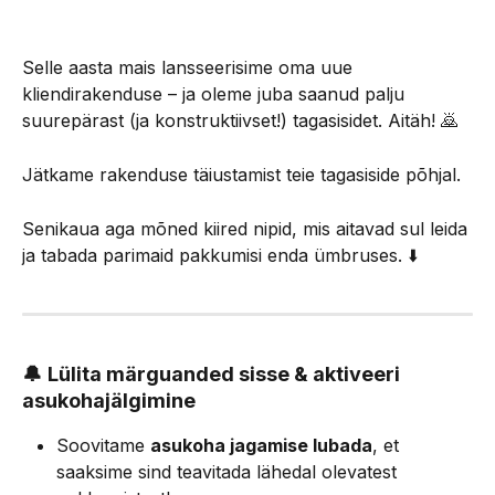
Selle aasta mais lansseerisime oma uue 
kliendirakenduse – ja oleme juba saanud palju 
suurepärast (ja konstruktiivset!) tagasisidet. Aitäh! 🙇
Jätkame rakenduse täiustamist teie tagasiside põhjal.
Senikaua aga mõned kiired nipid, mis aitavad sul leida 
ja tabada parimaid pakkumisi enda ümbruses. ⬇️
🔔 
Lülita märguanded sisse & aktiveeri 
asukohajälgimine
Soovitame 
asukoha jagamise lubada
, et 
saaksime sind teavitada lähedal olevatest 