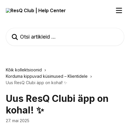
Mine põhisisu juurde
Otsi artikleid ...
Kõik kollektsioonid
Korduma kippuvad küsimused – Klientidele
Uus ResQ Clubi äpp on kohal! ✨
Uus ResQ Clubi äpp on
kohal! ✨
27. mai 2025