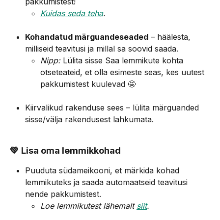
pakkumistest!
Kuidas seda teha
.
Kohandatud märguandeseaded
 – häälesta, 
milliseid teavitusi ja millal sa soovid saada.
Nipp:
 Lülita sisse Saa lemmikute kohta 
otseteateid, et olla esimeste seas, kes uutest 
pakkumistest kuulevad 🤩
Kiirvalikud rakenduse sees – lülita märguanded 
sisse/välja rakendusest lahkumata.
💚 
Lisa oma lemmikkohad
Puuduta südameikooni, et märkida kohad 
lemmikuteks ja saada automaatseid teavitusi 
nende pakkumistest.
Loe lemmikutest lähemalt 
siit
.