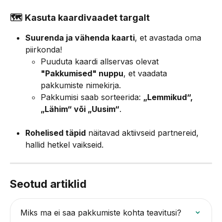
🗺️ 
Kasuta kaardivaadet targalt
Suurenda ja vähenda kaarti
, et avastada oma 
piirkonda!
Puuduta kaardi allservas olevat 
"Pakkumised" nuppu
, et vaadata 
pakkumiste nimekirja.
Pakkumisi saab sorteerida: 
„Lemmikud“, 
„Lähim“ või „Uusim“
.
Rohelised täpid
 näitavad aktiivseid partnereid, 
hallid hetkel vaikseid.
Seotud artiklid
Miks ma ei saa pakkumiste kohta teavitusi?