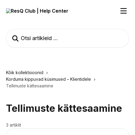
Mine põhisisu juurde
Otsi artikleid ...
Kõik kollektsioonid
Korduma kippuvad küsimused – Klientidele
Tellimuste kättesaamine
Tellimuste kättesaamine
3 artiklit