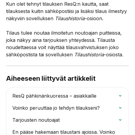
Kun olet tehnyt tilauksen ResQ:n kautta, saat 
tilauksesta kuitin sähköpostiisi ja lisäksi tilaus ilmestyy 
näkyviin sovelluksen 
Tilaushistoria
-osioon.
Tilaus tulee noutaa ilmoitetun noutoajan puitteissa, 
joka näkyy aina tarjouksen yhteydessä. Tilausta 
noudettaessa voit näyttää tilausvahvistuksen joko 
sähköpostista tai sovelluksen 
Tilaushistoria
-osiosta.
Aiheeseen liittyvät artikkelit
ResQ pähkinänkuoressa – asiakkaille
Voinko peruuttaa jo tehdyn tilaukseni?
Tarjousten noutoajat
En pääse hakemaan tilaustani ajoissa. Voinko 