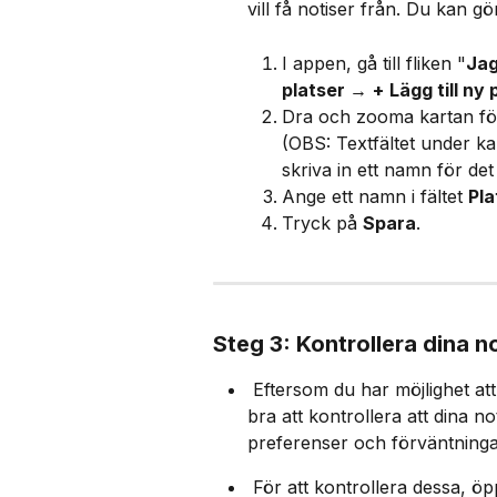
vill få notiser från. Du kan gö
I appen, gå till fliken "
Ja
platser 
→ 
+
Lägg till ny 
Dra och zooma kartan för 
(OBS: Textfältet under kar
skriva in ett namn för de
Ange ett namn i fältet 
Pl
Tryck på 
Spara
.
Steg 3: Kontrollera dina no
 Eftersom du har möjlighet att anpassa dina notiser i ResQ Club-appen är det 
bra att kontrollera att dina n
preferenser och förväntningar
 För att kontrollera dessa, öp