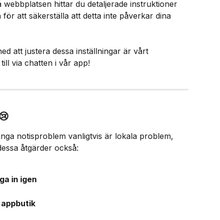
 webbplatsen hittar du detaljerade instruktioner 
för att säkerställa att detta inte påverkar dina 
d att justera dessa inställningar är vårt 
ll via chatten i vår app!​
😢
ånga notisproblem vanligtvis är lokala problem, 
essa åtgärder också:​
a in igen​
 appbutik​