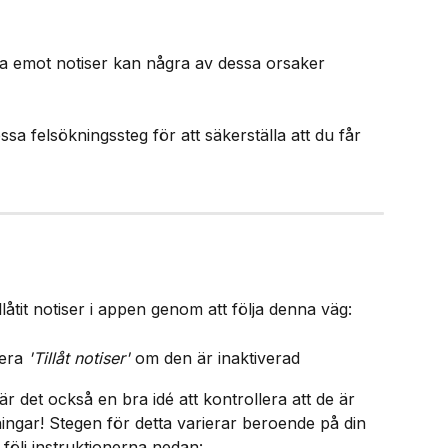
a emot notiser kan några av dessa orsaker 
sa felsökningssteg för att säkerställa att du får 
illåtit notiser i appen genom att följa denna väg:​
era 
'Tillåt notiser'
 om den är inaktiverad​
är det också en bra idé att kontrollera att de är 
lningar! Stegen för detta varierar beroende på din 
följ instruktionerna nedan:​