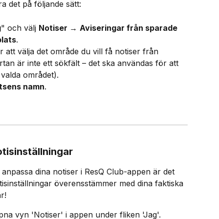
ra det på följande sätt:
g
" och välj 
Notiser 
→ 
Aviseringar från sparade 
plats
.
att välja det område du vill få notiser från 
tan är inte ett sökfält – det ska användas för att 
t valda området).
atsens namn
.
tisinställningar
otisinställningar överensstämmer med dina faktiska 
!​
pna vyn 'Notiser' i appen under fliken 'Jag'.