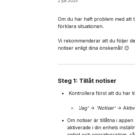
2 juli 2025
Om du har haft problem med att t
förklara situationen.​
Vi rekommenderar att du följer des
notiser enligt dina önskemål! 😊​
Steg 1: Tillåt notiser
 Kontrollera först att du har t
'Jag'
 -> 
'Notiser'
 -> Aktiv
Om notiser är tillåtna i appen 
aktiverade i din enhets instäl
enhet och operativsystem, så 