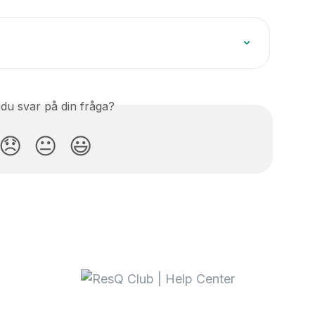
 du svar på din fråga?
😞
😐
😃