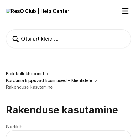
Mine põhisisu juurde
Otsi artikleid ...
Kõik kollektsioonid
Korduma kippuvad küsimused – Klientidele
Rakenduse kasutamine
Rakenduse kasutamine
8 artiklit